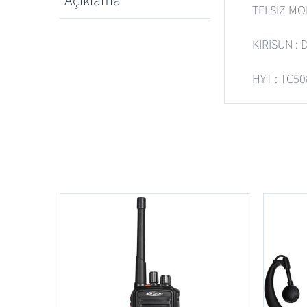
Açıklama
TELSİZ MO
KIRISUN : 
HYT : TC50