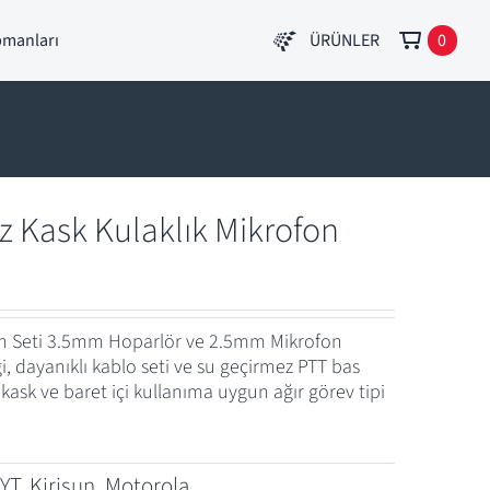
pmanları
ÜRÜNLER
0
z Kask Kulaklık Mikrofon
fon Seti 3.5mm Hoparlör ve 2.5mm Mikrofon
i, dayanıklı kablo seti ve su geçirmez PTT bas
sk ve baret içi kullanıma uygun ağır görev tipi
YT
,
Kirisun
,
Motorola