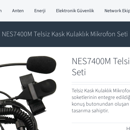
n
Anten
Enerji
Elektronik Güvenlik
Network Eki
NES7400M Telsiz Kask Kulaklık Mikrofon Seti
NES7400M Telsi
Seti
Telsiz Kask Kulaklık Mikro
soketlerinin entegre edildiğ
konuş butonundan oluşan ka
tasarıma sahiptir.
H