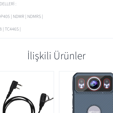
DELLERİ :
DP405 | NDMR | NDMRS |
8 | TC446S |
İlişkili Ürünler